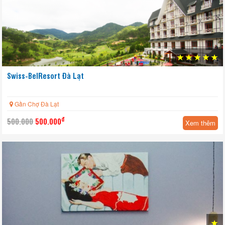
Swiss-BelResort Đà Lạt
Gần Chợ Đà Lạt
Yêu thích
đ
500.000
500.000
Xem thêm