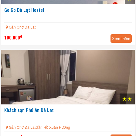
Go Go Đà Lạt Hostel
Gần Chợ Đà Lạt
đ
100.000
Xem thêm
Khách sạn Phú An Đà Lạt
Gần Chợ Đà LạtGần Hồ Xuân Hương