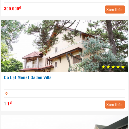
đ
300.000
Xem thêm
Đà Lạt Monet Gaden Villa
Yêu thích
đ
1
1
Xem thêm