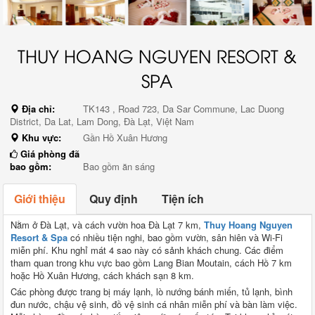
THUY HOANG NGUYEN RESORT &
SPA
Địa chỉ:
TK143 , Road 723, Da Sar Commune, Lac Duong
District, Da Lat, Lam Dong, Đà Lạt, Việt Nam
Khu vực:
Gần Hồ Xuân Hương
Giá phòng đã
bao gồm:
Bao gồm ăn sáng
Giới thiệu
Quy định
Tiện ích
Nằm ở Đà Lạt, và cách vườn hoa Đà Lạt 7 km,
Thuy Hoang Nguyen
Resort & Spa
có nhiều tiện nghi, bao gồm vườn, sân hiên và Wi-Fi
miễn phí. Khu nghỉ mát 4 sao này có sảnh khách chung. Các điểm
tham quan trong khu vực bao gồm Lang Bian Moutain, cách Hồ 7 km
hoặc Hồ Xuân Hương, cách khách sạn 8 km.
Các phòng được trang bị máy lạnh, lò nướng bánh miến, tủ lạnh, bình
đun nước, chậu vệ sinh, đồ vệ sinh cá nhân miễn phí và bàn làm việc.