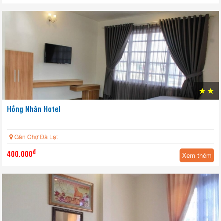
Hồng Nhân Hotel
Gần Chợ Đà Lạt
đ
400.000
Xem thêm
HOT