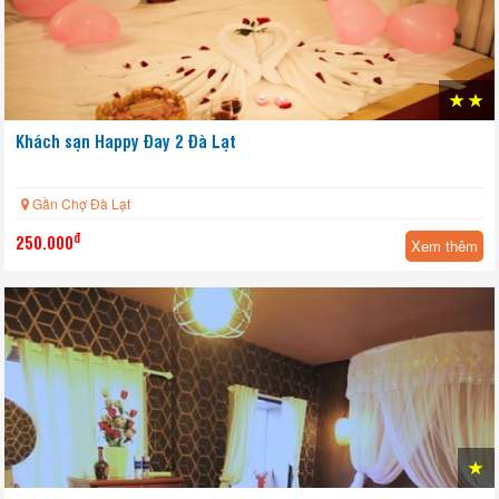
Khách sạn Happy Đay 2 Đà Lạt
HOT
Gần Chợ Đà Lạt
đ
250.000
Xem thêm