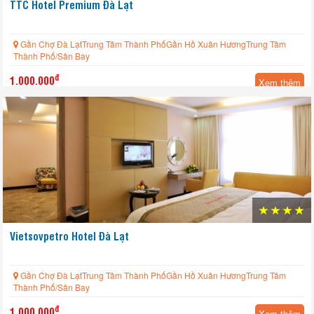
TTC Hotel Premium Đà Lạt
Gần Chợ Đà LạtTrung Tâm Thành PhốGần Hồ Xuân HươngTrung Tâm
Thành Phố/Sân Bay
đ
1.000.000
Xem thêm
Vietsovpetro Hotel Đà Lạt
Gần Chợ Đà LạtTrung Tâm Thành PhốGần Hồ Xuân HươngTrung Tâm
Thành Phố/Sân Bay
đ
1.000.000
Xem thêm