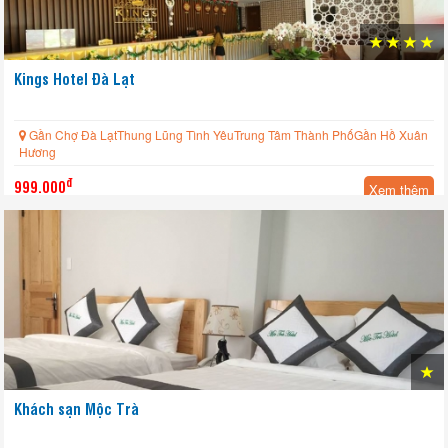
Kings Hotel Đà Lạt
Gần Chợ Đà LạtThung Lũng Tình YêuTrung Tâm Thành PhốGần Hồ Xuân
Hương
đ
999.000
Xem thêm
Khách sạn Mộc Trà