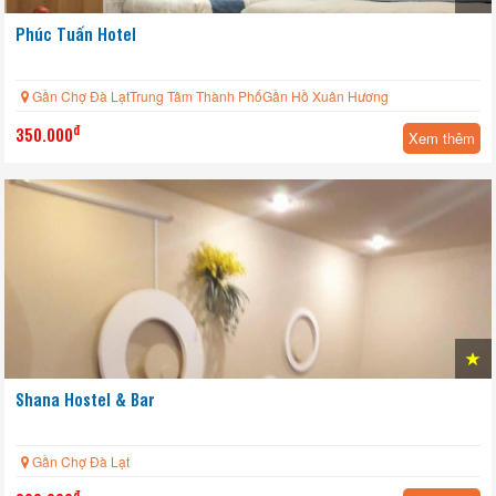
Phúc Tuấn Hotel
Gần Chợ Đà LạtTrung Tâm Thành PhốGần Hồ Xuân Hương
đ
350.000
Xem thêm
Shana Hostel & Bar
Gần Chợ Đà Lạt
đ