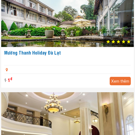
Mường Thanh Holiday Đà Lạt
đ
1
1
Xem thêm