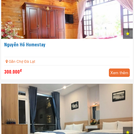
Nguyễn Hồ Homestay
Gần Chợ Đà Lạt
đ
300.000
Xem thêm