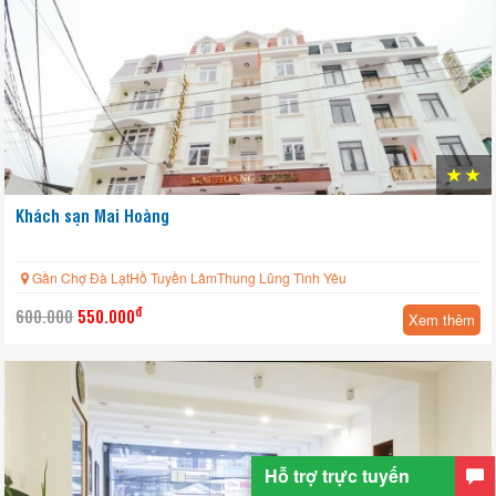
Khách sạn Mai Hoàng
Gần Chợ Đà LạtHồ Tuyền LâmThung Lũng Tình Yêu
đ
600.000
550.000
Xem thêm
Hỗ trợ trực tuyến