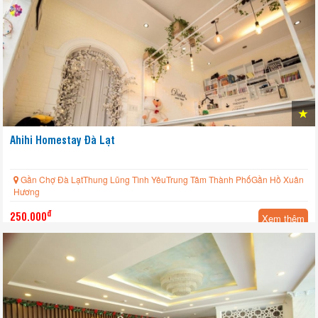
Ahihi Homestay Đà Lạt
Gần Chợ Đà LạtThung Lũng Tình YêuTrung Tâm Thành PhốGần Hồ Xuân
Hương
đ
250.000
Xem thêm