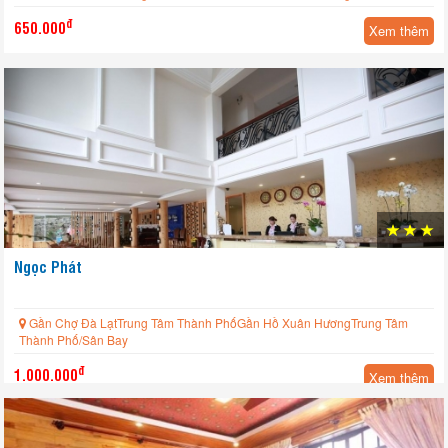
đ
650.000
Xem thêm
Ngọc Phát
Gần Chợ Đà LạtTrung Tâm Thành PhốGần Hồ Xuân HươngTrung Tâm
Thành Phố/Sân Bay
đ
1.000.000
Xem thêm