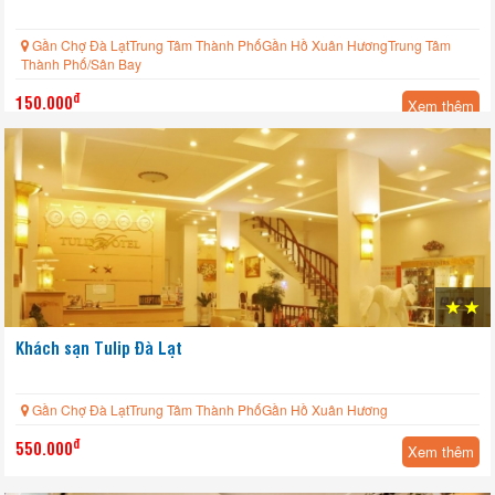
Gần Chợ Đà LạtTrung Tâm Thành PhốGần Hồ Xuân HươngTrung Tâm
Thành Phố/Sân Bay
đ
150.000
Xem thêm
Khách sạn Tulip Đà Lạt
Gần Chợ Đà LạtTrung Tâm Thành PhốGần Hồ Xuân Hương
đ
550.000
Xem thêm