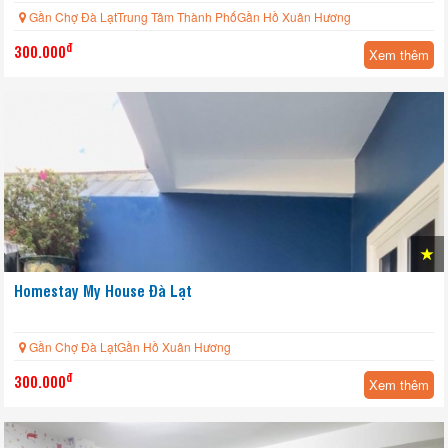
Gần Chợ Đà LạtTrung Tâm Thành PhốGần Hồ Xuân Hương
đ
300.000
Xem thêm
Homestay My House Đà Lạt
Gần Chợ Đà LạtGần Hồ Xuân Hương
đ
300.000
Xem thêm