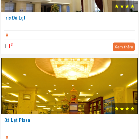
Iris Đà Lạt
Yêu thích
đ
1
1
Xem thêm
Đà Lạt Plaza