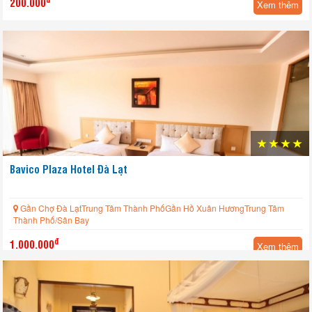
200.000
Xem thêm
Bavico Plaza Hotel Đà Lạt
Gần Chợ Đà LạtTrung Tâm Thành PhốGần Hồ Xuân HươngTrung Tâm
Thành Phố/Sân Bay
đ
1.000.000
Xem thêm