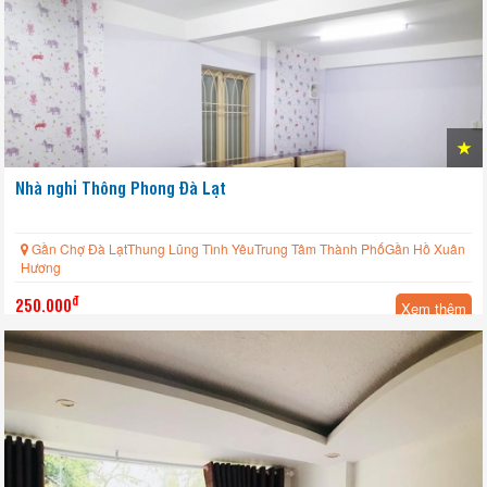
Nhà nghỉ Thông Phong Đà Lạt
Gần Chợ Đà LạtThung Lũng Tình YêuTrung Tâm Thành PhốGần Hồ Xuân
Hương
đ
250.000
Xem thêm