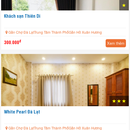
Khách sạn Thiên Di
Gần Chợ Đà LạtTrung Tâm Thành PhốGần Hồ Xuân Hương
đ
300.000
Xem thêm
White Pearl Đà Lạt
Gần Chợ Đà LạtTrung Tâm Thành PhốGần Hồ Xuân Hương