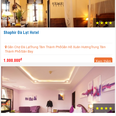
Shaphir Đà Lạt Hotel
Gần Chợ Đà LạtTrung Tâm Thành PhốGần Hồ Xuân HươngTrung Tâm
Thành Phố/Sân Bay
đ
1.000.000
Xem thêm