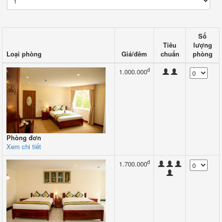
Số
Tiêu
lượng
Loại phòng
Giá/đêm
chuẩn
phòng
đ
1.000.000
Phòng đơn
Xem chi tiết
đ
1.700.000