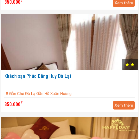
đ
350.000
Xem thêm
HOT
Khách sạn Phúc Đăng Huy Đà Lạt
Gần Chợ Đà LạtGần Hồ Xuân Hương
đ
350.000
Xem thêm