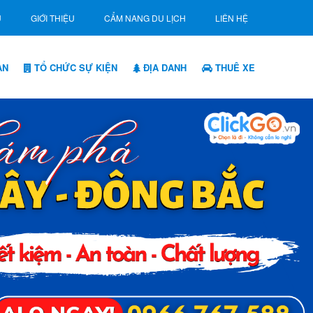
Ủ
GIỚI THIỆU
CẨM NANG DU LỊCH
LIÊN HỆ
ẠN
TỔ CHỨC SỰ KIỆN
ĐỊA DANH
THUÊ XE