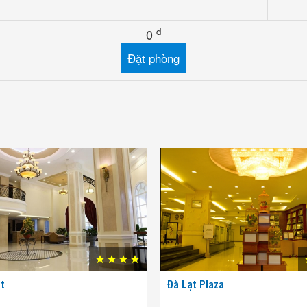
đ
0
u thích
ạt
Đà Lạt Plaza