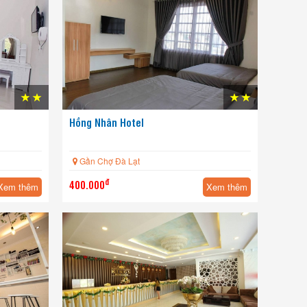
Hồng Nhân Hotel
HOT
Gần Chợ Đà Lạt
đ
400.000
Xem thêm
Xem thêm