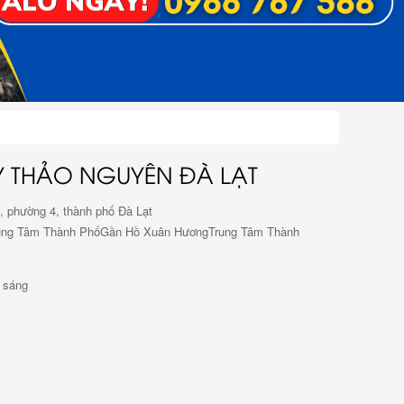
 THẢO NGUYÊN ĐÀ LẠT
, phường 4, thành phố Đà Lạt
ung Tâm Thành PhốGần Hồ Xuân HươngTrung Tâm Thành
 sáng