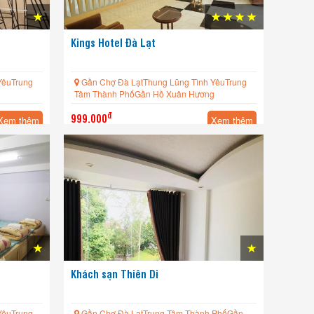
Kings Hotel Đà Lạt
YêuTrung
Gần Chợ Đà LạtThung Lũng Tình YêuTrung
g
Tâm Thành PhốGần Hồ Xuân Hương
đ
999.000
Xem thêm
Xem thêm
Khách sạn Thiên Di
YêuTrung
Gần Chợ Đà LạtTrung Tâm Thành PhốGần