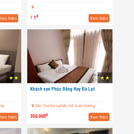
đ
1
1
Xem thêm
Xem thêm
Khách sạn Phúc Đăng Huy Đà Lạt
ng
Gần Chợ Đà LạtGần Hồ Xuân Hương
đ
350.000
Xem thêm
Xem thêm