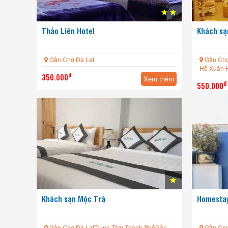
Thảo Liên Hotel
Khách sạ
Gần Chợ Đà Lạt
Gần Chợ
Hồ Xuân 
đ
350.000
Xem thêm
đ
550.000
Khách sạn Mộc Trà
Homestay
Gần Chợ Đà LạtTrung Tâm Thành PhốGần
Gần Chợ