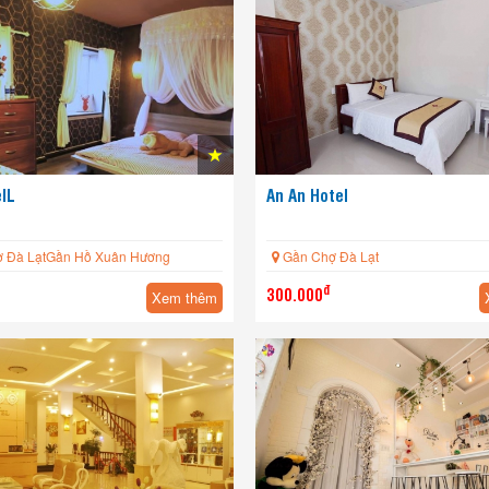
elL
An An Hotel
HOT
 Đà LạtGần Hồ Xuân Hương
Gần Chợ Đà Lạt
đ
300.000
Xem thêm