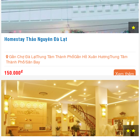
Homestay Thảo Nguyên Đà Lạt
Gần Chợ Đà LạtTrung Tâm Thành PhốGần Hồ Xuân HươngTrung Tâm
Thành Phố/Sân Bay
đ
150.000
Xem thêm