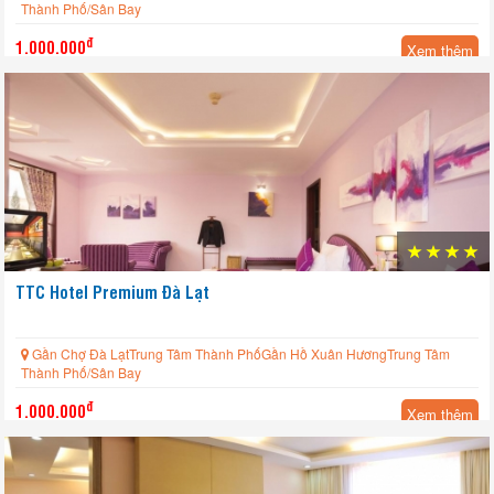
Thành Phố/Sân Bay
đ
1.000.000
Xem thêm
TTC Hotel Premium Đà Lạt
Gần Chợ Đà LạtTrung Tâm Thành PhốGần Hồ Xuân HươngTrung Tâm
Thành Phố/Sân Bay
đ
1.000.000
Xem thêm