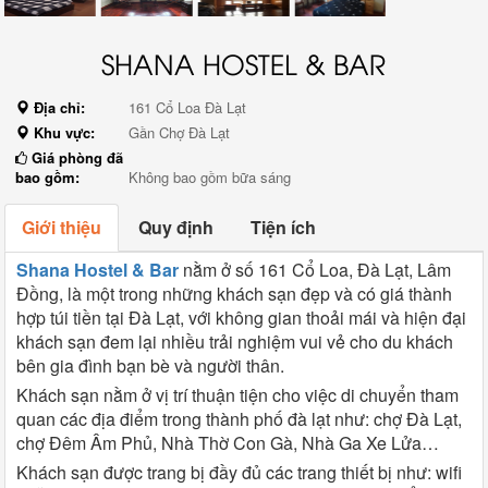
SHANA HOSTEL & BAR
Địa chỉ:
161 Cổ Loa Đà Lạt
Khu vực:
Gần Chợ Đà Lạt
Giá phòng đã
bao gồm:
Không bao gồm bữa sáng
Giới thiệu
Quy định
Tiện ích
Shana Hostel & Bar
nằm ở số 161 Cổ Loa, Đà Lạt,
Lâm
Đồng, là một trong những khách sạn đẹp và có giá thành
hợp túi tiền tại Đà Lạt, với không gian thoải mái và hiện đại
khách sạn đem lại nhiều trải nghiệm vui vẻ cho du khách
bên gia đình bạn bè và người thân.
Khách sạn nằm ở vị trí thuận tiện cho việc di chuyển tham
quan các địa điểm trong thành phố đà lạt như: chợ Đà Lạt,
chợ Đêm Âm Phủ, Nhà Thờ Con Gà, Nhà Ga Xe Lửa…
Khách sạn được trang bị đầy đủ các trang thiết bị như: wifi