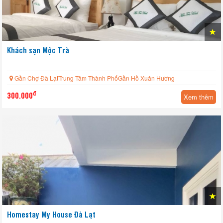
Khách sạn Mộc Trà
Gần Chợ Đà LạtTrung Tâm Thành PhốGần Hồ Xuân Hương
đ
300.000
Xem thêm
Homestay My House Đà Lạt