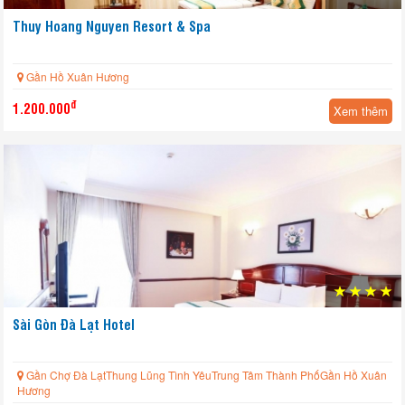
Thuy Hoang Nguyen Resort & Spa
Gần Hồ Xuân Hương
đ
1.200.000
Xem thêm
Sài Gòn Đà Lạt Hotel
Gần Chợ Đà LạtThung Lũng Tình YêuTrung Tâm Thành PhốGần Hồ Xuân
Hương