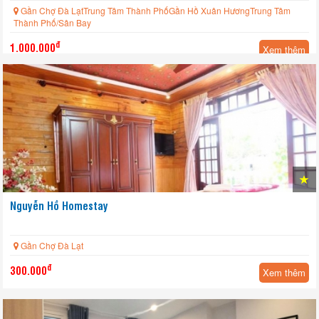
Gần Chợ Đà LạtTrung Tâm Thành PhốGần Hồ Xuân HươngTrung Tâm
Thành Phố/Sân Bay
đ
1.000.000
Xem thêm
Nguyễn Hồ Homestay
Gần Chợ Đà Lạt
đ
300.000
Xem thêm