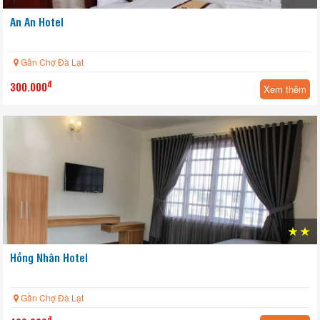
An An Hotel
Gần Chợ Đà Lạt
đ
300.000
Xem thêm
HOT
Hồng Nhân Hotel
Gần Chợ Đà Lạt
đ