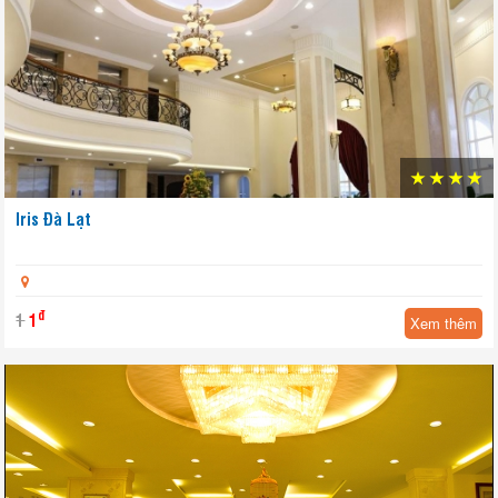
Iris Đà Lạt
Yêu thích
đ
1
1
Xem thêm