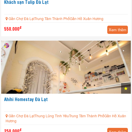
Khách sạn Tulip Đà Lạt
Gần Chợ Đà LạtTrung Tâm Thành PhốGần Hồ Xuân Hương
đ
550.000
Xem thêm
Ahihi Homestay Đà Lạt
Gần Chợ Đà LạtThung Lũng Tình YêuTrung Tâm Thành PhốGần Hồ Xuân
Hương
đ
250.000
Xem thêm