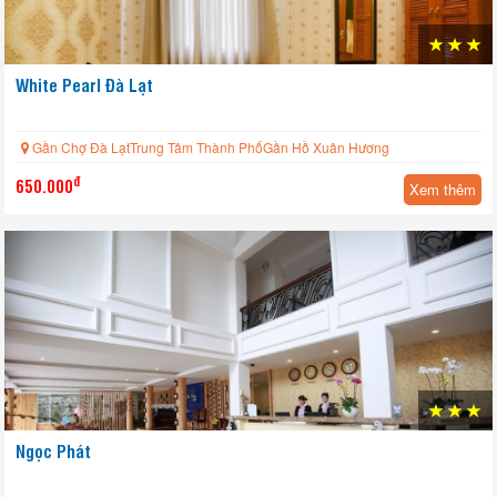
White Pearl Đà Lạt
Gần Chợ Đà LạtTrung Tâm Thành PhốGần Hồ Xuân Hương
đ
650.000
Xem thêm
Ngọc Phát