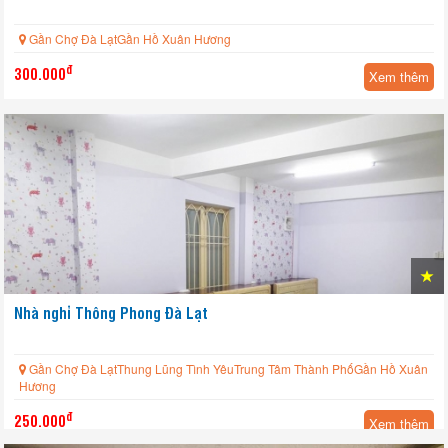
Gần Chợ Đà LạtGần Hồ Xuân Hương
đ
300.000
Xem thêm
Nhà nghỉ Thông Phong Đà Lạt
Gần Chợ Đà LạtThung Lũng Tình YêuTrung Tâm Thành PhốGần Hồ Xuân
Hương
đ
250.000
Xem thêm