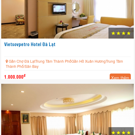
Vietsovpetro Hotel Đà Lạt
Gần Chợ Đà LạtTrung Tâm Thành PhốGần Hồ Xuân HươngTrung Tâm
Thành Phố/Sân Bay
đ
1.000.000
Xem thêm