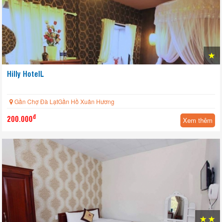
Hilly HotelL
Gần Chợ Đà LạtGần Hồ Xuân Hương
đ
200.000
Xem thêm