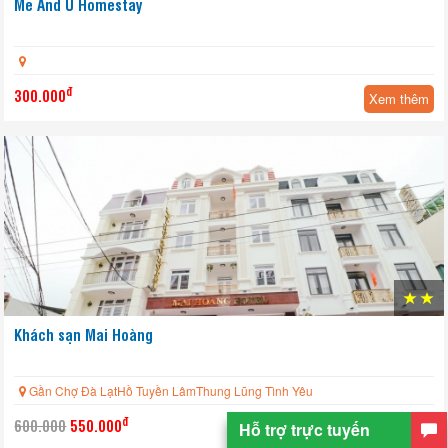
Me And U Homestay
đ
300.000
Xem thêm
Khách sạn Mai Hoàng
Gần Chợ Đà LạtHồ Tuyền LâmThung Lũng Tình Yêu
đ
600.000
550.000
Hỗ trợ trực tuyến
Xem thêm