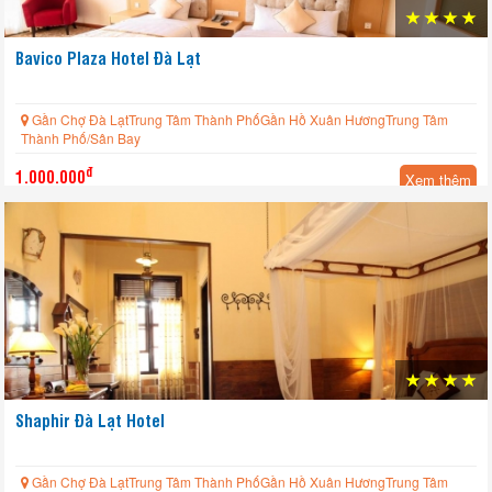
Bavico Plaza Hotel Đà Lạt
Gần Chợ Đà LạtTrung Tâm Thành PhốGần Hồ Xuân HươngTrung Tâm
Thành Phố/Sân Bay
đ
1.000.000
Xem thêm
Shaphir Đà Lạt Hotel
Gần Chợ Đà LạtTrung Tâm Thành PhốGần Hồ Xuân HươngTrung Tâm