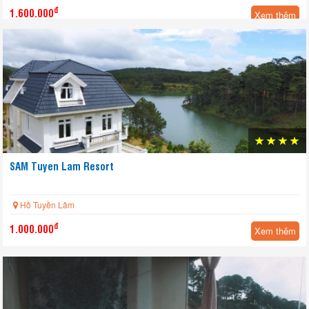
đ
1.600.000
Xem thêm
SAM Tuyen Lam Resort
Hồ Tuyền Lâm
đ
1.000.000
Xem thêm