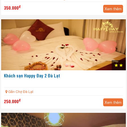
đ
350.000
Xem thêm
Khách sạn Happy Đay 2 Đà Lạt
HOT
Gần Chợ Đà Lạt
đ
250.000
Xem thêm