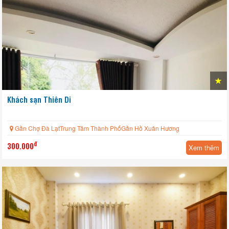
Khách sạn Thiên Di
Gần Chợ Đà LạtTrung Tâm Thành PhốGần Hồ Xuân Hương
đ
300.000
Xem thêm