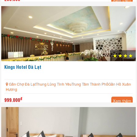
Kings Hotel Đà Lạt
Gần Chợ Đà LạtThung Lũng Tình YêuTrung Tâm Thành PhốGần Hồ Xuân
Hương
đ
999.000
Xem thêm