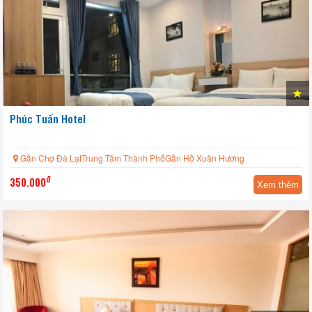
Phúc Tuấn Hotel
Gần Chợ Đà LạtTrung Tâm Thành PhốGần Hồ Xuân Hương
đ
350.000
Xem thêm