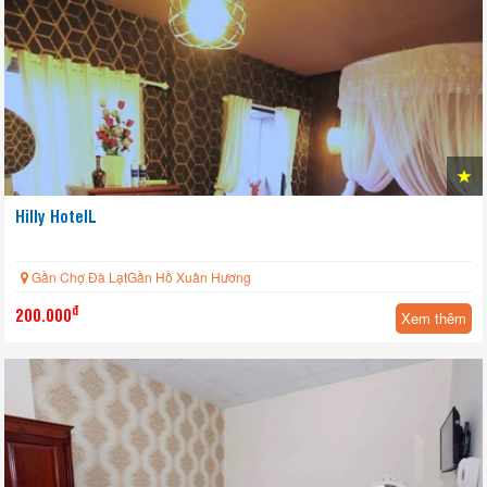
Hilly HotelL
Gần Chợ Đà LạtGần Hồ Xuân Hương
đ
200.000
Xem thêm