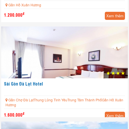
Gần Hồ Xuân Hương
đ
1.200.000
Xem thêm
Sài Gòn Đà Lạt Hotel
Gần Chợ Đà LạtThung Lũng Tình YêuTrung Tâm Thành PhốGần Hồ Xuân
Hương
đ
1.600.000
Xem thêm