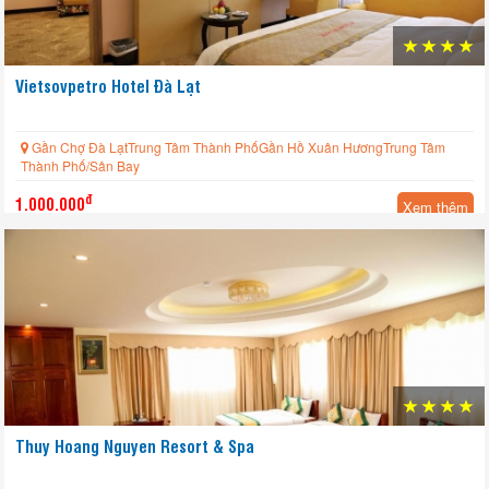
Vietsovpetro Hotel Đà Lạt
Gần Chợ Đà LạtTrung Tâm Thành PhốGần Hồ Xuân HươngTrung Tâm
Thành Phố/Sân Bay
đ
1.000.000
Xem thêm
Thuy Hoang Nguyen Resort & Spa