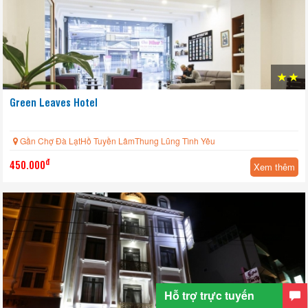
Green Leaves Hotel
Gần Chợ Đà LạtHồ Tuyền LâmThung Lũng Tình Yêu
đ
450.000
Xem thêm
Hỗ trợ trực tuyến