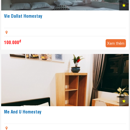
Vie Dallat Homestay
đ
100.000
Xem thêm
Me And U Homestay