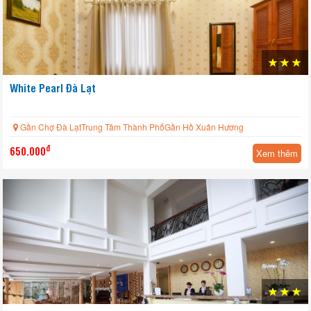
White Pearl Đà Lạt
Gần Chợ Đà LạtTrung Tâm Thành PhốGần Hồ Xuân Hương
đ
650.000
Xem thêm