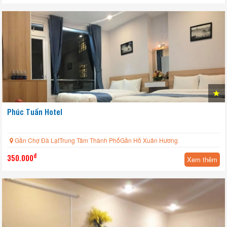
Phúc Tuấn Hotel
Gần Chợ Đà LạtTrung Tâm Thành PhốGần Hồ Xuân Hương
đ
350.000
Xem thêm