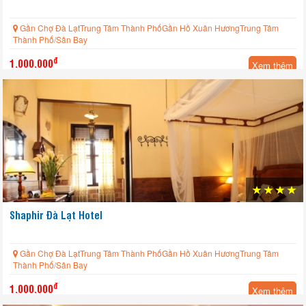
Gần Chợ Đà LạtTrung Tâm Thành PhốGần Hồ Xuân HươngTrung Tâm
Thành Phố/Sân Bay
đ
1.000.000
Xem thêm
Shaphir Đà Lạt Hotel
Gần Chợ Đà LạtTrung Tâm Thành PhốGần Hồ Xuân HươngTrung Tâm
Thành Phố/Sân Bay
đ
1.000.000
Xem thêm