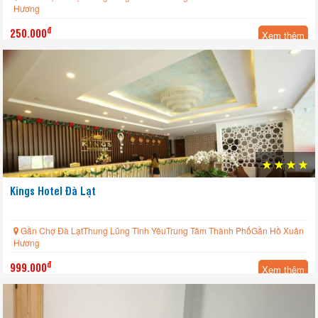
Hương
đ
250.000
Xem thêm
Kings Hotel Đà Lạt
Gần Chợ Đà LạtThung Lũng Tình YêuTrung Tâm Thành PhốGần Hồ Xuân
Hương
đ
999.000
Xem thêm