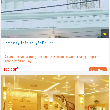
Homestay Thảo Nguyên Đà Lạt
Gần Chợ Đà LạtTrung Tâm Thành PhốGần Hồ Xuân HươngTrung Tâm
Thành Phố/Sân Bay
đ
150.000
Xem thêm