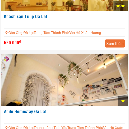
Khách sạn Tulip Đà Lạt
Gần Chợ Đà LạtTrung Tâm Thành PhốGần Hồ Xuân Hương
đ
550.000
Xem thêm
Ahihi Homestay Đà Lạt
Gần Chợ Đà LạtThung Lũng Tình YêuTrung Tâm Thành PhốGần Hồ Xuân