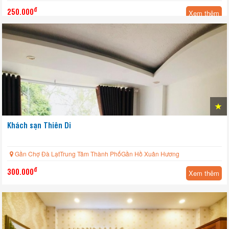
đ
250.000
Xem thêm
Khách sạn Thiên Di
Gần Chợ Đà LạtTrung Tâm Thành PhốGần Hồ Xuân Hương
đ
300.000
Xem thêm