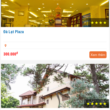
Đà Lạt Plaza
đ
300.000
Xem thêm