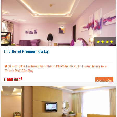
TTC Hotel Premium Đà Lạt
Gần Chợ Đà LạtTrung Tâm Thành PhốGần Hồ Xuân HươngTrung Tâm
Thành Phố/Sân Bay
đ
1.000.000
Xem thêm