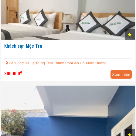
Khách sạn Mộc Trà
Gần Chợ Đà LạtTrung Tâm Thành PhốGần Hồ Xuân Hương
đ
300.000
Xem thêm