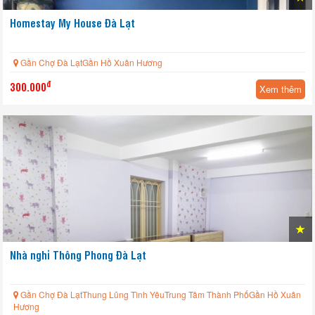
Homestay My House Đà Lạt
Gần Chợ Đà LạtGần Hồ Xuân Hương
đ
300.000
Xem thêm
Nhà nghỉ Thông Phong Đà Lạt
Gần Chợ Đà LạtThung Lũng Tình YêuTrung Tâm Thành PhốGần Hồ Xuân
Hương