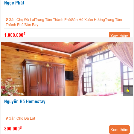
Ngọc Phát
Gần Chợ Đà LạtTrung Tâm Thành PhốGần Hồ Xuân HươngTrung Tâm
Thành Phố/Sân Bay
đ
1.000.000
Xem thêm
Nguyễn Hồ Homestay
Gần Chợ Đà Lạt
đ
300.000
Xem thêm