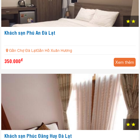
Khách sạn Phú An Đà Lạt
Gần Chợ Đà LạtGần Hồ Xuân Hương
đ
350.000
Xem thêm
HOT
Khách sạn Phúc Đăng Huy Đà Lạt