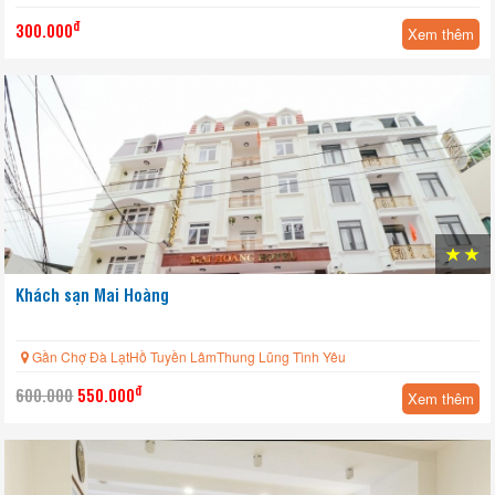
đ
300.000
Xem thêm
Khách sạn Mai Hoàng
Gần Chợ Đà LạtHồ Tuyền LâmThung Lũng Tình Yêu
đ
600.000
550.000
Xem thêm