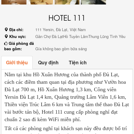
HOTEL 111
Địa chỉ:
111 Yersin, Đà Lạt, Việt Nam
Khu vực:
Gần Chợ Đà LạtHồ Tuyền LâmThung Lũng Tình Yêu
Giá phòng đã
bao gồm:
Gía không bao gồm bữa sáng
Giới thiệu
Quy định
Tiện ích
Nằm tại khu Hồ Xuân Hương của thành phố Đà Lạt,
cách các điềm tham quan tại địa phương như Vườn hoa
Đà Lạt 700 m, Hồ Xuân Hương 1,3 km, Công viên
Yersin Đà Lạt 1,4 km, Quảng trường Lâm Viên 1,6 km,
Thiền viện Trúc Lâm 6 km và Trung tâm thể thao Đà Lạt
vài bước tản bộ, Hotel 111 cung cấp phòng nghỉ đạt
chuẩn 2 sao đi kèm WiFi miễn phí.
Tất cả các phòng nghỉ tại khách sạn này đều được bố trí