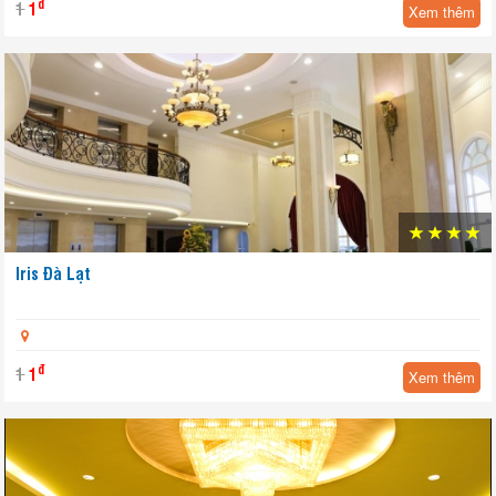
đ
1
1
Xem thêm
Iris Đà Lạt
Yêu thích
đ
1
1
Xem thêm