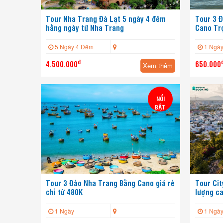
Tour Nha Trang Đà Lạt 5 ngày 4 đêm
Tour 3 
hằng ngày từ Nha Trang
Cano Trọ
5 Ngày 4 Đêm
1 Ngà
đ
4.500.000
650.000
Xem thêm
NỔI
BẬT
Tour 3 Đảo Nha Trang Bằng Cano giá rẻ
Tour Cit
chỉ từ 480K
lượng ca
1 Ngày
1 Ngà