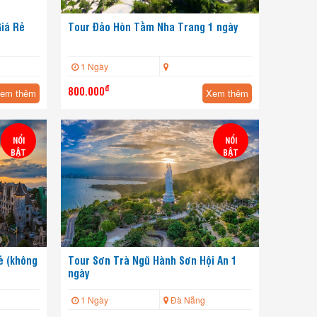
Giá Rẻ
Tour Đảo Hòn Tằm Nha Trang 1 ngày
1 Ngày
đ
800.000
em thêm
Xem thêm
NỔI
NỔI
BẬT
BẬT
rẻ (không
Tour Sơn Trà Ngũ Hành Sơn Hội An 1
ngày
1 Ngày
Đà Nẵng