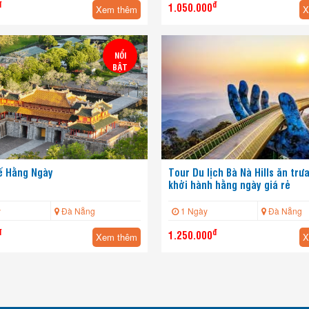
đ
đ
1.050.000
Xem thêm
X
NỔI
BẬT
ế Hằng Ngày
Tour Du lịch Bà Nà Hills ăn trư
khởi hành hằng ngày giá rẻ
y
Đà Nẵng
1 Ngày
Đà Nẵng
đ
đ
1.250.000
Xem thêm
X