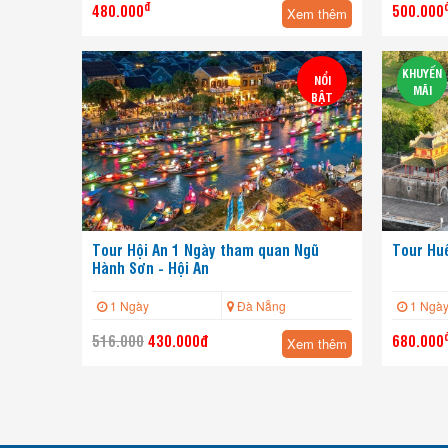
đ
480.000
500.000
Xem thêm
KHUYẾN
NỔI
MÃI
BẬT
Tour Hội An 1 Ngày tham quan Ngũ
Tour Hu
Hành Sơn - Hội An
1 Ngày
Đà Nẵng
1 Ngà
516.000
430.000đ
680.000
Xem thêm