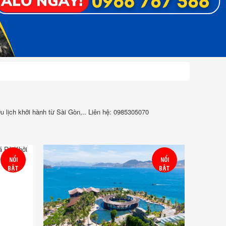
Du lịch khởi hành từ Sài Gòn,.. Liên hệ: 0985305070
NỔI
NỔI
BẬT
BẬT