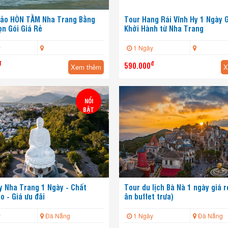
Đảo HÒN TẰM Nha Trang Bằng
Tour Hang Rái Vĩnh Hy 1 Ngày 
n Gói Giá Rẻ
Khởi Hành từ Nha Trang
y
1 Ngày
đ
đ
590.000
Xem thêm
X
NỔI
BẬT
y Nha Trang 1 Ngày - Chất
Tour du lịch Bà Nà 1 ngày giá 
o - Giá ưu đãi
ăn buffet trưa)
y
Đà Nẵng
1 Ngày
Đà Nẵng