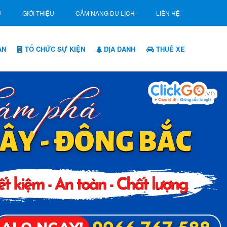
Ủ
GIỚI THIỆU
CẨM NANG DU LỊCH
LIÊN HỆ
ẠN
TỔ CHỨC SỰ KIỆN
ĐỊA DANH
THUÊ XE