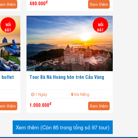
đ
480.000
em thêm
Xem thêm
NỔI
NỔI
BẬT
BẬT
a buffet
Tour Bà Nà Hoàng hôn trên Cầu Vàng
1 Ngày
Đà Nẵng
đ
1.000.000
em thêm
Xem thêm