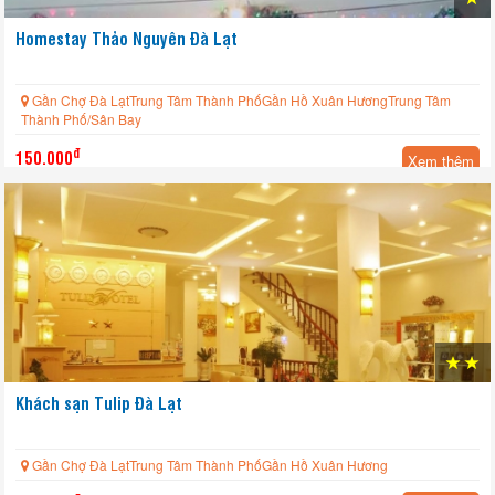
Homestay Thảo Nguyên Đà Lạt
Gần Chợ Đà LạtTrung Tâm Thành PhốGần Hồ Xuân HươngTrung Tâm
Thành Phố/Sân Bay
đ
150.000
Xem thêm
Khách sạn Tulip Đà Lạt
Gần Chợ Đà LạtTrung Tâm Thành PhốGần Hồ Xuân Hương