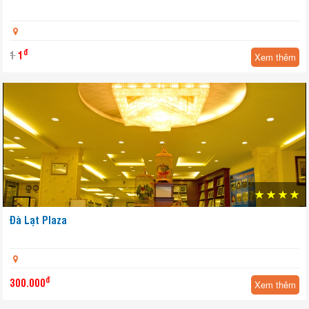
Yêu thích
đ
1
1
Xem thêm
Đà Lạt Plaza
đ
300.000
Xem thêm