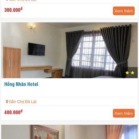
đ
300.000
Xem thêm
HOT
Hồng Nhân Hotel
Gần Chợ Đà Lạt
đ
400.000
Xem thêm
HOT