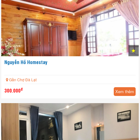
Nguyễn Hồ Homestay
Gần Chợ Đà Lạt
đ
300.000
Xem thêm