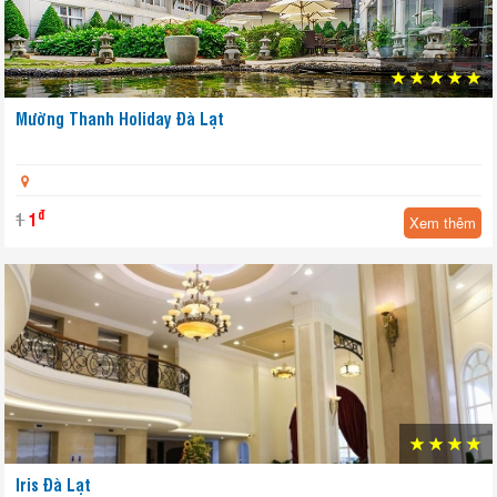
Mường Thanh Holiday Đà Lạt
đ
1
1
Xem thêm
Iris Đà Lạt