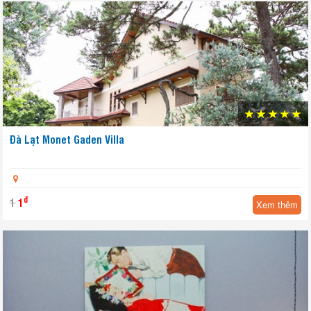
Đà Lạt Monet Gaden Villa
Yêu thích
đ
1
1
Xem thêm