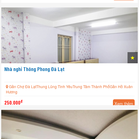
Nhà nghỉ Thông Phong Đà Lạt
Gần Chợ Đà LạtThung Lũng Tình YêuTrung Tâm Thành PhốGần Hồ Xuân
Hương
đ
250.000
Xem thêm