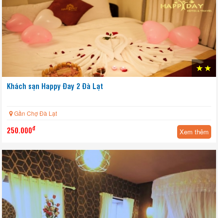
Khách sạn Happy Đay 2 Đà Lạt
HOT
Gần Chợ Đà Lạt
đ
250.000
Xem thêm