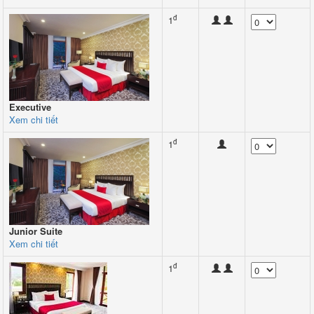
đ
1
Executive
Xem chi tiết
đ
1
Junior Suite
Xem chi tiết
đ
1