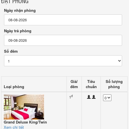
ĐẶT PHÒNG
Ngày nhận phòng
Ngày trả phòng
Số đêm
Giá/
Tiêu
Số lượng
Loại phòng
đêm
chuẩn
phòng
đ
1
Grand Deluxe King/Twin
Xem chi tiết