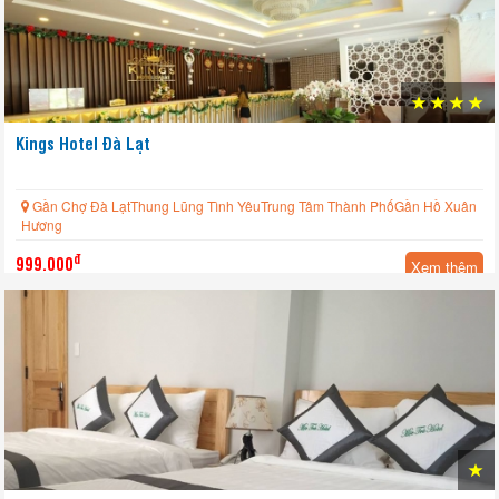
Kings Hotel Đà Lạt
Gần Chợ Đà LạtThung Lũng Tình YêuTrung Tâm Thành PhốGần Hồ Xuân
Hương
đ
999.000
Xem thêm