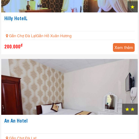
Hilly HotelL
Gần Chợ Đà LạtGần Hồ Xuân Hương
đ
200.000
Xem thêm
An An Hotel
Gần Chợ Đà Lạt