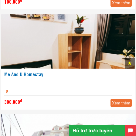
đ
100.000
Xem thêm
Me And U Homestay
đ
300.000
Xem thêm
Hỗ trợ trực tuyến