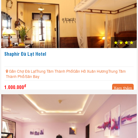
Shaphir Đà Lạt Hotel
Gần Chợ Đà LạtTrung Tâm Thành PhốGần Hồ Xuân HươngTrung Tâm
Thành Phố/Sân Bay
đ
1.000.000
Xem thêm