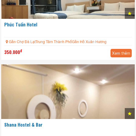
Phúc Tuấn Hotel
Gần Chợ Đà LạtTrung Tâm Thành PhốGần Hồ Xuân Hương
đ
350.000
Xem thêm
Shana Hostel & Bar