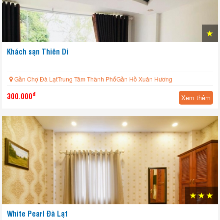
Khách sạn Thiên Di
Gần Chợ Đà LạtTrung Tâm Thành PhốGần Hồ Xuân Hương
đ
300.000
Xem thêm
White Pearl Đà Lạt