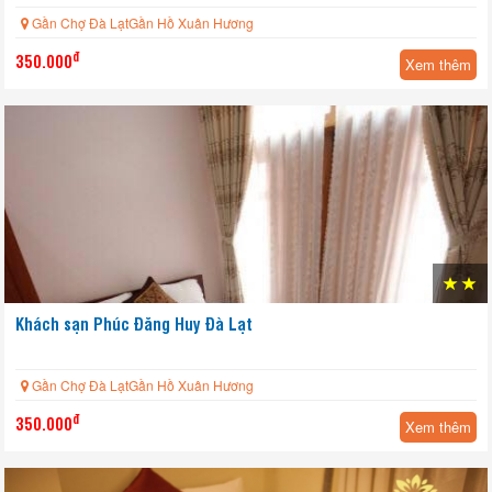
Gần Chợ Đà LạtGần Hồ Xuân Hương
đ
350.000
Xem thêm
HOT
Khách sạn Phúc Đăng Huy Đà Lạt
Gần Chợ Đà LạtGần Hồ Xuân Hương
đ
350.000
Xem thêm