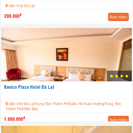
Gần Chợ Đà Lạt
đ
200.000
Xem thêm
Bavico Plaza Hotel Đà Lạt
Gần Chợ Đà LạtTrung Tâm Thành PhốGần Hồ Xuân HươngTrung Tâm
Thành Phố/Sân Bay
đ
1.000.000
Xem thêm