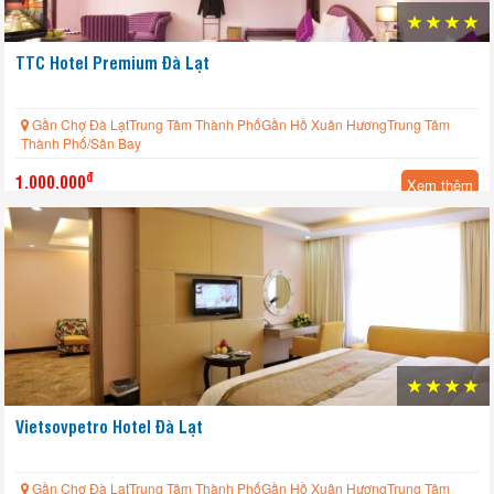
TTC Hotel Premium Đà Lạt
Gần Chợ Đà LạtTrung Tâm Thành PhốGần Hồ Xuân HươngTrung Tâm
Thành Phố/Sân Bay
đ
1.000.000
Xem thêm
Vietsovpetro Hotel Đà Lạt
Gần Chợ Đà LạtTrung Tâm Thành PhốGần Hồ Xuân HươngTrung Tâm