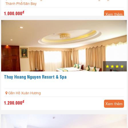
Thành Phố/Sân Bay
đ
1.000.000
Xem thêm
Thuy Hoang Nguyen Resort & Spa
Gần Hồ Xuân Hương
đ
1.200.000
Xem thêm