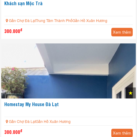
Khách sạn Mộc Trà
Gần Chợ Đà LạtTrung Tâm Thành PhốGần Hồ Xuân Hương
đ
300.000
Xem thêm
Homestay My House Đà Lạt
Gần Chợ Đà LạtGần Hồ Xuân Hương
đ
300.000
Xem thêm