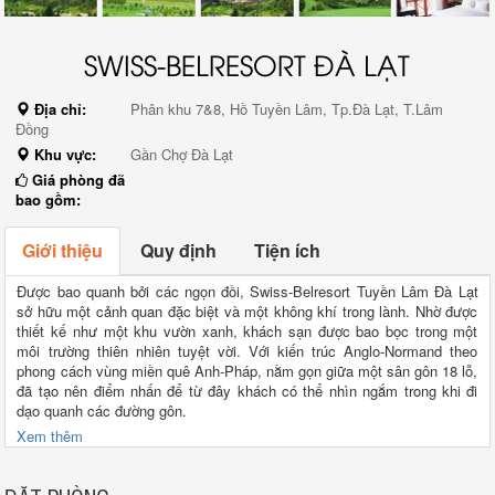
SWISS-BELRESORT ĐÀ LẠT
Địa chỉ:
Phân khu 7&8, Hồ Tuyền Lâm, Tp.Đà Lạt, T.Lâm
Đồng
Khu vực:
Gần Chợ Đà Lạt
Giá phòng đã
bao gồm:
Giới thiệu
Quy định
Tiện ích
Được bao quanh bởi các ngọn đồi, Swiss-Belresort Tuyền Lâm Đà Lạt
sở hữu một cảnh quan đặc biệt và một không khí trong lành. Nhờ được
thiết kế như một khu vườn xanh, khách sạn được bao bọc trong một
môi trường thiên nhiên tuyệt vời. Với kiến trúc Anglo-Normand theo
phong cách vùng miền quê Anh-Pháp, nằm gọn giữa một sân gôn 18 lỗ,
đã tạo nên điểm nhấn để từ đây khách có thể nhìn ngắm trong khi đi
dạo quanh các đường gôn.
Xem thêm