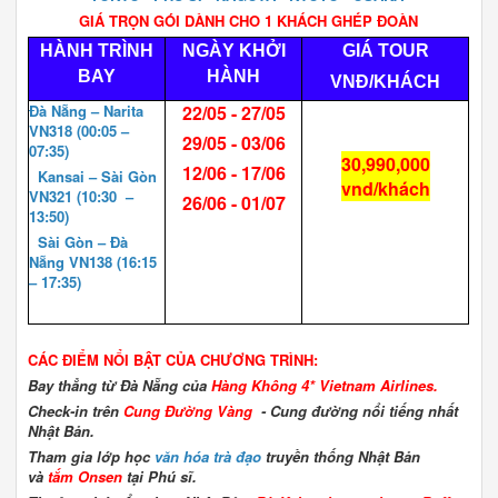
GIÁ TRỌN GÓI DÀNH CHO 1 KHÁCH GHÉP ĐOÀN
HÀNH TRÌNH
NGÀY KHỞI
GIÁ TOUR
BAY
HÀNH
VNĐ/KHÁCH
Đà Nẵng – Narita
22/05 - 27/05
VN318 (00:05 –
29/05 - 03/06
07:35)
30,990,000
12/06 - 17/06
Kansai – Sài Gòn
vnd/khách
VN321 (10:30 –
26/06 - 01/07
13:50)
Sài Gòn – Đà
Nẵng VN138 (16:15
– 17:35)
CÁC ĐIỂM NỔI BẬT CỦA CHƯƠNG TRÌNH:
Bay thẳng từ Đà Nẵng của
Hàng Không 4*
Vietnam Airlines.
Check-in trên
Cung Đường Vàng
- Cung đường nổi tiếng nhất
Nhật Bản.
Tham gia lớp học
văn hóa trà đạo
truyền thống Nhật Bản
và
tắm Onsen
tại Phú sĩ.