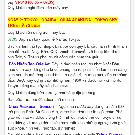
bay
VN318 (00:35 – 07:35).
Quý khách nghỉ đêm trên máy bay.
NGÀY 2: TOKYO - ODAIBA - CHÙA ASAKUSA - TOKYO SKY
TREE ( Ăn 3 bữa)
Quý khách ăn sáng trên máy bay
07:35
Đáp sân bay quốc tế Narita, Tokyo.
Sau khi làm thủ tục nhập cảnh, Xe đón quý bắt đầu hành trình khám
phá đất nước Nhật Bản. Quý khách di chuyển về trung tâm thành
phố Tokyo. Thành phố lớn và đông dân nhất thế giới.
Đảo Nhân Tạo Odaiba:
Đây là đảo nhân tạo lớn nhất Nhật Bản,
mục đích xây dựng đảo là để phòng thủ rồi phát triển lên thành cảng
biển sau đó mở rộng hơn thành khu giải trí, thương mại, dân cư hàng
đầu. Được xây dựng vào những năm 1950 và được nối với thủ đô
Tokyo thông qua cây cầu Rainbow.
Quý khách dùng bữa trưa tại nhà hàng địa phương.
Sau bữa trưa, xe đón đoàn thăm quan:
Chùa Asakusa – Sensoji
– Ngôi chùa được xây dựng từ năm 628,
thờ phụng Phật Bà Quan Âm, được biết đến như là ngôi chùa Phật
giáo cổ nhất và được viếng thăm nhiều nhất ở thủ đô Tokyo vì sự
linh thiêng và mang đến nhiều may mắn cho những nguyện vọng về
sức khỏe, tình yêu, học tập, sự nghiệp.
Sau đó từ chùa Asakusa, đoàn chụp hình với tháp
T
okyo Skytree
–