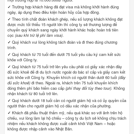
✓
Trường hợp khách hàng đã đạt visa mà không khởi hành đúng
ngày, áp dụng theo điều kiện hoàn hủy của hợp đồng.
✓
Theo tính chất đoàn khách ghép, nếu số lượng khách không đạt
được mức tối thiểu 15 người lớn thì công ty sẽ thương lượng để
chuyển quý khách sang ngày khởi hành khác hoặc hoàn trả tiền
cọc
(sau khi trừ lệ phí làm visa)
.
✓
Quý khách vui lòng không tách đoàn và đi theo đúng chương
trình.
✓
Quý khách từ 70 tuổi đến dưới 75 tuổi yêu cầu ký cam kết sức
khỏe với Công ty.
✓
Quý khách từ 75 tuổi trở lên yêu cầu phải có giấy xác nhận đầy
đủ sức khoẻ để đi du lịch nước ngoài do bác sĩ cấp và giấy cam kết
sức khỏe với Công ty. Khuyến khích có người thân dưới 60 tuổi
(đầy
đủ sức khoẻ)
đi theo. Ngoài ra, khách trên 75 tuổi khuyến khích
đóng thêm phí bảo hiểm cao cấp
(phí thay đổi tùy theo tour).
Không
nhận khách từ 80 tuổi trở lên.
✓
Quý khách dưới 18 tuổi cần có người giám hộ và có ủy quyền của
người thân cho người giám hộ có dấu xác nhận của phường.
✓
Khách đã phẫu thuật thẩm mỹ, nếu quá khác so với ảnh trên hộ
chiếu, vui lòng làm lại hộ chiếu – công ty du lịch sẽ không chịu trách
nhiệm nếu khách không được xuất cảnh khỏi Việt Nam – hoặc
không được nhập cảnh vào Nhật Bản.