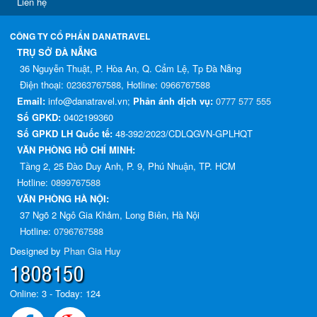
Liên hệ
CÔNG TY CỔ PHẨN DANATRAVEL
TRỤ SỞ ĐÀ NẴNG
36 Nguyễn Thuật, P. Hòa An, Q. Cẩm Lệ, Tp Đà Nẵng
Điện thoại:
02363767588
, Hotline:
0966767588
Email:
info@danatravel.vn;
Phản ánh dịch vụ:
0777 577 555
Số GPKD:
0402199360
Số GPKD LH Quốc tế:
48-392/2023/CDLQGVN-GPLHQT
VĂN PHÒNG HỒ CHÍ MINH:
Tầng 2, 25 Đào Duy Anh, P. 9, Phú Nhuận, TP. HCM
Hotline:
0899767588
VĂN PHÒNG HÀ NỘI:
37 Ngõ 2 Ngô Gia Khảm, Long Biên, Hà Nội
Hotline:
0796767588
Designed by
Phan Gia Huy
1808150
Online: 3 - Today: 124