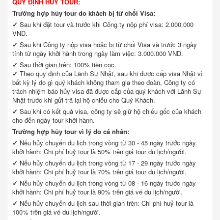
QUY ĐỊNH HUỶ TOUR:
Trường hợp hủy tour do khách bị từ chối Visa:
✓
Sau khi đặt tour và trước khi Công ty nộp phí visa: 2.000.000
VND.
✓
Sau khi Công ty nộp visa hoặc bị từ chối Visa và trước 3 ngày
tính từ ngày khởi hành trong ngày làm việc: 3.000.000 VND.
✓
Sau thời gian trên: 100% tiền cọc.
✓
Theo quy định của Lãnh Sự Nhật, sau khi được cấp visa Nhật vì
bất kỳ lý do gì quý khách không tham gia theo đoàn, Công ty có
trách nhiệm báo hủy visa đã được cấp của quý khách với Lãnh Sự
Nhật trước khi gửi trả lại hộ chiếu cho Quý Khách.
✓
Sau khi có kết quả visa, công ty sẽ giữ hộ chiếu gốc của khách
cho đến ngày tour khởi hành.
Trường hợp hủy tour vì lý do cá nhân:
✓
Nếu hủy chuyến du lịch trong vòng từ 30 - 45 ngày trước ngày
khởi hành: Chi phí huỷ tour là 50% trên giá tour du lịch/người.
✓
Nếu hủy chuyến du lịch trong vòng từ 17 - 29 ngày trước ngày
khởi hành: Chi phí huỷ tour là 70% trên giá tour du lịch/người.
✓
Nếu hủy chuyến du lịch trong vòng từ 08 - 16 ngày trước ngày
khởi hành: Chi phí huỷ tour là 90% trên giá vé du lịch/người.
✓
Nếu hủy chuyến du lịch sau thời gian trên: Chi phí huỷ tour là
100% trên giá vé du lịch/người.