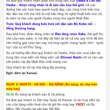
Xe đưa quý khách tham quan khu trung tâm của
Osaka & Lâu đài
Osaka
–
được công nhận là di sản văn hóa thế giới
với các
đường hào uốn lượn bao quanh tuyệt đẹp, các công trình kiến trúc
độc đáo mà mỗi tòa nhà là một bảo tàng về nghệ thuật kiến trúc cổ,
là niềm tự hào của người Osaka cũng như người Nhật Bản.
Trưa:
Quý khách dùng bữa trưa với đặc sản Bò Kobe nổi -
tiếng thượng hạng.
Sau bữa trưa, đoàn dừng chân tại
Bảo tàng rượu Sake
,
thế giới thu
nhỏ của rượu sake, vì nơi đây tái hiện lại tất cả các quy trình để làm
nên những giọt rượu làm say mê lòng người, mang “quốc hồn”, “quốc
tuý” của xứ sở Phù Tang.
Xe và hướng dẫn đưa quý khách về Osaka, thỏa sức mua sắm tại
trung tâm mua sắm nổi tiếng sầm uất
Shinsai Bashi
với vô vàn các
sản phẩm nội địa Nhật Bản chất lượng cao.
Quý khách ăn tối tại nhà hàng địa phương.
Nghỉ đêm tại Kansai.
NGÀY 6: NARITA - HÀ NỘI - ĐÀ NẴNG (Ăn sáng, ăn nhẹ trên
máy bay)
06:30
Ăn sáng tại khách sạn & trả phòng.
Xe đưa quý khách ra Sân bay Quốc tế Kansai, tự do mua sắm tại
các cửa hàng miễn thuế cho tới giờ lên máy bay
VN321
về Đà
Nẵng. Nối chuyến tại sân bay Nội Bài.