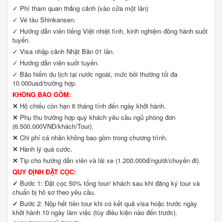
✓ Phí tham quan thắng cảnh (vào cửa một lần)
✓ Vé tàu Shinkansen.
✓ Hướng dẫn viên tiếng Việt nhiệt tình, kinh nghiệm đồng hành suốt
tuyến.
✓ Visa nhập cảnh Nhật Bản 01 lần.
✓ Hướng dẫn viên suốt tuyến.
✓ Bảo hiểm du lịch tại nước ngoài, mức bồi thường tối đa
10.000usd/trường hợp.
KHÔNG BAO GỒM:
✕
Hộ chiếu còn hạn 6 tháng tính đến ngày khởi hành.
✕
Phụ thu trường hợp quý khách yêu cầu ngủ phòng đơn
(6.500.000VNĐ/khách/Tour).
✕
Chi phí cá nhân không bao gồm trong chương trình.
✕
Hành lý quá cước.
✕
Tip cho hướng dẫn viên và lái xe (1.200.000đ/người/chuyến đi).
QUY ĐỊNH ĐẶT CỌC:
✓
Bước 1: Đặt cọc 50% tổng tour/ khách sau khi đăng ký tour và
chuẩn bị hồ sơ theo yêu cầu.
✓
Bước 2: Nộp hết tiền tour khi có kết quả visa hoặc trước ngày
khởi hành 10 ngày làm việc (tùy điều kiện nào đến trước).