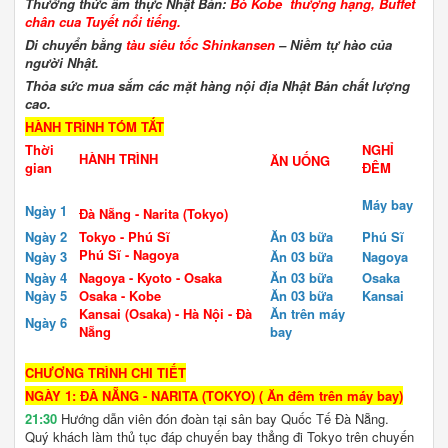
Thưởng thức ẩm thực Nhật Bản:
Bò Kobe thượng hạng, Buffet
chân cua Tuyết nổi tiếng.
Di chuyển bằng
t
àu siêu tốc Shinkansen
– Niềm tự hào của
người Nhật.
Thỏa sức mua sắm các mặt hàng nội địa Nhật Bản chất lượng
cao.
HÀNH TRÌNH TÓM TẮT
Thời
NGHỈ
HÀNH TRÌNH
ĂN UỐNG
gian
ĐÊM
Máy bay
Ngày 1
Đà Nẵng - Narita (Tokyo)
Ngày 2
Tokyo - Phú Sĩ
Ăn 03 bữa
Phú Sĩ
Phú Sĩ - Nagoya
Ngày 3
Ăn 03 bữa
Nagoya
Ngày 4
Nagoya - Kyoto - Osaka
Ăn 03 bữa
Osaka
Ngày 5
Osaka - Kobe
Ăn 03 bữa
Kansai
Kansai (Osaka) - Hà Nội - Đà
Ăn trên máy
Ngày 6
Nẵng
bay
CHƯƠNG TRÌNH CHI TIẾT
NGÀY 1: ĐÀ NẴNG - NARITA (TOKYO) ( Ăn đêm trên máy bay)
21:30
Hướng dẫn viên đón đoàn tại sân bay Quốc Tế Đà Nẵng.
Quý khách làm thủ tục đáp chuyến bay thẳng đi Tokyo trên chuyến