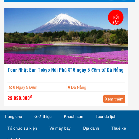
NỔI
BẬT
Tour Nhật Bản Tokyo Núi Phú Sĩ 6 ngày 5 đêm từ Đà Nẵng
6 Ngày 5 Đêm
Đà Nẵng
đ
29.990.000
Xem thêm
Trang chủ
Giới thiệu
Khách sạn
Tour du lịch
Tổ chức sự kiện
Vé máy bay
Địa danh
Thuê xe