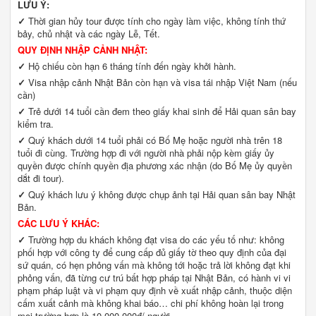
LƯU Ý:
✓
Thời gian hủy tour được tính cho ngày làm việc, không tính thứ
bảy, chủ nhật và các ngày Lễ, Tết.
QUY ĐỊNH NHẬP CẢNH NHẬT:
✓
Hộ chiếu còn hạn 6 tháng tính đến ngày khởi hành.
✓
Visa nhập cảnh Nhật Bản còn hạn và visa tái nhập Việt Nam (nếu
cần)
✓
Trẻ dưới 14 tuổi cần đem theo giấy khai sinh để Hải quan sân bay
kiểm tra.
✓
Quý khách dưới 14 tuổi phải có Bố Mẹ hoặc người nhà trên 18
tuổi đi cùng. Trường hợp đi với người nhà phải nộp kèm giấy ủy
quyền được chính quyền địa phương xác nhận (do Bố Mẹ ủy quyền
dắt đi tour).
✓
Quý khách lưu ý không được chụp ảnh tại Hải quan sân bay Nhật
Bản.
CÁC LƯU Ý KHÁC:
✓
Trường hợp du khách không đạt visa do các yếu tố như: không
phối hợp với công ty để cung cấp đủ giấy tờ theo quy định của đại
sứ quán, có hẹn phỏng vấn mà không tới hoặc trả lời không đạt khi
phỏng vấn, đã từng cư trú bất hợp pháp tại Nhật Bản, có hành vi vi
phạm pháp luật và vi phạm quy định về xuất nhập cảnh, thuộc diện
cấm xuất cảnh mà không khai báo… chi phí không hoàn lại trong
mọi trường hợp là 10.000.000đ/ người.