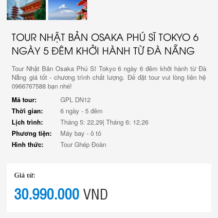
TOUR NHẬT BẢN OSAKA PHÚ SĨ TOKYO 6
NGÀY 5 ĐÊM KHỞI HÀNH TỪ ĐÀ NẴNG
Tour Nhật Bản Osaka Phú Sĩ Tokyo 6 ngày 6 đêm khởi hành từ Đà
Nẵng giá tốt - chương trình chất lượng. Để đặt tour vui lòng liên hệ
0966767588 bạn nhé!
Mã tour:
GPL DN12
Thời gian:
6 ngày - 5 đêm
Lịch trình:
Tháng 5: 22,29| Tháng 6: 12,26
Phương tiện:
Máy bay - ô tô
Hình thức:
Tour Ghép Đoàn
Giá từ:
30.990.000
VND