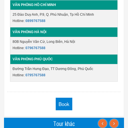
VĂN PHÒNG HỒ CHÍ MINH
25 Đào Duy Anh, P.9, Q. Phú Nhuận, Tp Hồ Chí Minh
Hotline:
0899767588
VĂN PHÒNG HÀ NỘI
80B Nguyễn Văn Cừ, Long Biên, Hà Nội
Hotline:
0796767588
VĂN PHÒNG PHÚ QUỐC
Đường Trần Hưng Đạo, TT Dương Đông, Phú Quốc
Hotline:
0795767588
Book
‹
›
Tour khác