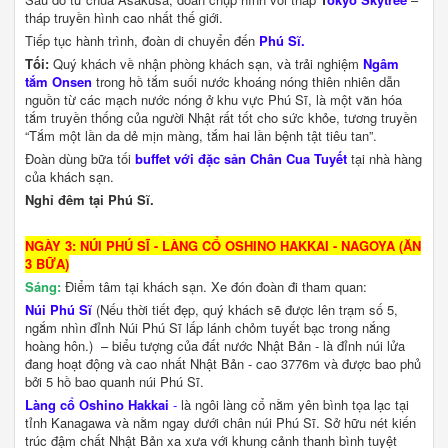
tháp truyền hình cao nhất thế giới.
Tiếp tục hành trình, đoàn di chuyển đến
Phú Sĩ.
Tối:
Quý khách về nhận phòng khách sạn, và trải nghiệm
Ngâm
tắm Onsen
trong hồ tắm suối nước khoáng nóng thiên nhiên dẫn
nguồn từ các mạch nước nóng ở khu vực Phú Sĩ, là một văn hóa
tắm truyền thống của người Nhật rất tốt cho sức khỏe, tương truyền
“Tắm một lần da dẻ mịn màng, tắm hai lần bệnh tật tiêu tan”.
Đoàn dùng bữa tối
buffet với đặc sản Chân Cua Tuyết
tại nhà hàng
của khách sạn.
Nghỉ đêm tại Phú Sĩ.
NGÀY 3: NÚI PHÚ SĨ - LÀNG CỔ OSHINO HAKKAI - NAGOYA (ĂN
3 BỮA)
Sáng:
Điểm tâm tại khách sạn. Xe đón đoàn đi tham quan:
Núi Phú Sĩ
(Nếu thời tiết đẹp, quý khách sẽ được lên trạm số 5,
ngắm nhìn đỉnh Núi Phú Sĩ lấp lánh chỏm tuyết bạc trong nắng
hoàng hôn.) – biểu tượng của đất nước Nhật Bản - là đỉnh núi lửa
đang hoạt động và cao nhất Nhật Bản - cao 3776m và được bao phủ
bởi 5 hồ bao quanh núi Phú Sĩ.
Làng cổ Oshino Hakkai
-
là ngôi làng cổ nằm yên bình tọa lạc tại
tỉnh Kanagawa và nằm ngay dưới chân núi Phú Sĩ. Sở hữu nét kiến
trúc đậm chất Nhật Bản xa xưa với khung cảnh thanh bình tuyệt