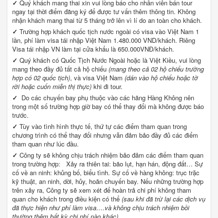
✓
Quý khách mang thai xin vui lòng báo cho nhân viên bán tour
ngay tại thời điểm đăng ký để được tư vấn thêm thông tin. Không
nhận khách mang thai từ 5 tháng trở lên vì lí do an toàn cho khách.
✓
Trường hợp khách quốc tịch nước ngoài có visa vào Việt Nam 1
lần, phí làm visa tái nhập Việt Nam 1.480.000 VND/khách. Riêng
Visa tái nhập VN làm tại cửa khẩu là 650.000VNĐ/khách.
✓
Quý khách có Quốc Tịch Nước Ngoài hoặc là Việt Kiều, vui lòng
mang theo đầy đủ tất cả hộ chiếu
(mang theo cả 02 hộ chiếu trường
hợp có 02 quốc tịch)
, và visa Việt Nam
(dán vào hộ chiếu hoặc tờ
rời hoặc cuốn miễn thị thực)
khi đi tour.
✓
Do các chuyến bay phụ thuộc vào các hãng Hàng Không nên
trong một số trường hợp giờ bay có thể thay đổi mà không được báo
trước.
✓
Tùy vào tình hình thực tế, thứ tự các điểm tham quan trong
chương trình có thể thay đổi nhưng vẫn đảm bảo đầy đủ các điểm
tham quan như lúc đầu.
✓
Công ty sẽ không chịu trách nhiệm bảo đảm các điểm tham quan
trong trường hợp: Xảy ra thiên tai: bão lụt, hạn hán, động đất… Sự
cố về an ninh: khủng bố, biểu tình. Sự cố về hàng không: trục trặc
kỹ thuật, an ninh, dời, hủy, hoãn chuyến bay. Nếu những trường hợp
trên xảy ra, Công ty sẽ xem xét để hoàn trả chi phí không tham
quan cho khách trong điều kiện có thể
(sau khi đã trừ lại các dịch vụ
đã thực hiện như phí làm visa….và không chịu trách nhiệm bồi
thường thêm bất kỳ chi phí nào khác).