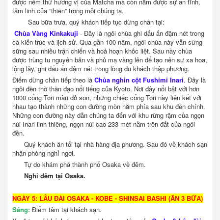
được nếm thử hương vị của Matcha mà còn nắm được sự an tĩnh,
tâm linh của “thiền” trong mỗi chúng ta.
Sau bữa trưa, quý khách tiếp tục dừng chân tại:
Chùa Vàng Kinkakuji
- Đây là ngôi chùa ghi dấu ấn đậm nét trong
cả kiến trúc và lịch sử. Qua gần 100 năm, ngôi chùa này vẫn sừng
sững sau nhiều trận chiến và hoả hoạn khốc liệt. Sau này chùa
được trùng tu nguyên bản và phủ mạ vàng lên để tạo nên sự xa hoa,
lộng lẫy, ghi dấu ấn đậm nét trong lòng du khách thập phương.
Điểm dừng chân tiếp theo là
Chùa nghìn cột Fushimi Inari
.
Đây là
ngôi đền thờ thần đạo nổi tiếng của Kyoto. Nơi đây nổi bật với hơn
1000 cổng Tori màu đỏ son, những chiếc cổng Tori này liên kết với
nhau tạo thành những con đường mòn nằm phía sau khu đền chính.
Những con đường này dẫn chúng ta đến với khu rừng rậm của ngọn
núi Inari linh thiêng, ngọn núi cao 233 mét nằm trên đất của ngôi
đền.
Quý khách ăn tối tại nhà hàng địa phương. Sau đó về khách sạn
nhận phòng nghỉ ngơi.
Tự do khám phá thành phố Osaka về đêm.
Nghỉ đêm tại Osaka.
NGÀY 5: LÂU ĐÀI OSAKA - KOBE - SHINSAI BASHI (ĂN 3 BỮA)
Sáng:
Điểm tâm tại khách sạn.