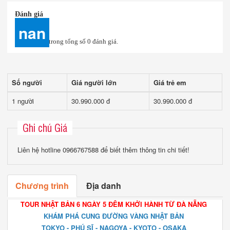
Đánh giá
nan
trong tổng số
0
đánh giá.
Số người
Giá người lớn
Giá trẻ em
1 người
30.990.000 đ
30.990.000 đ
Ghi chú Giá
Liên hệ hotline 0966767588 để biết thêm thông tin chi tiết!
Chương trình
Địa danh
TOUR NHẬT BẢN 6 NGÀY 5 ĐÊM KHỞI HÀNH TỪ ĐÀ NẴNG
KHÁM PHÁ CUNG ĐƯỜNG VÀNG NHẬT BẢN
TOKYO - PHÚ SĨ - NAGOYA - KYOTO - OSAKA