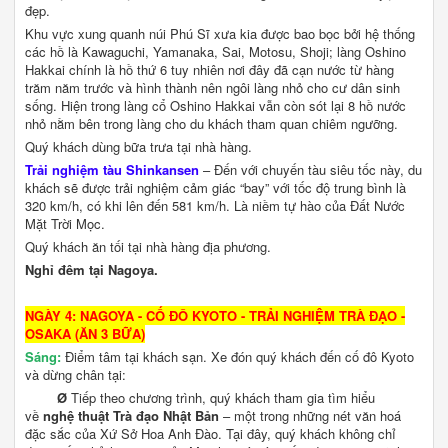
đẹp.
Khu vực xung quanh núi Phú Sĩ xưa kia được bao bọc bởi hệ thống
các hồ là Kawaguchi, Yamanaka, Sai, Motosu, Shoji; làng Oshino
Hakkai chính là hồ thứ 6 tuy nhiên nơi đây đã cạn nước từ hàng
trăm năm trước và hình thành nên ngôi làng nhỏ cho cư dân sinh
sống. Hiện trong làng cổ Oshino Hakkai vẫn còn sót lại 8 hồ nước
nhỏ nằm bên trong làng cho du khách tham quan chiêm ngưỡng.
Quý khách dùng bữa trưa tại nhà hàng.
Trải nghiệm tàu Shinkansen
– Đến với chuyến tàu siêu tốc này, du
khách sẽ được trải nghiệm cảm giác “bay” với tốc độ trung bình là
320 km/h, có khi lên đến 581 km/h. Là niềm tự hào của Đất Nước
Mặt Trời Mọc.
Quý khách ăn tối tại nhà hàng địa phương.
Nghỉ đêm tại Nagoya.
NGÀY 4: NAGOYA - CỐ ĐÔ KYOTO - TRẢI NGHIỆM TRÀ ĐẠO -
OSAKA (ĂN 3 BỮA)
Sáng:
Điểm tâm tại khách sạn. Xe đón quý khách đến cố đô Kyoto
và dừng chân tại:
Ø
Tiếp theo chương trình, quý khách tham gia tìm hiểu
về
nghệ thuật Trà đạo Nhật Bản
– một trong những nét văn hoá
đặc sắc của Xứ Sở Hoa Anh Đào. Tại đây, quý khách không chỉ