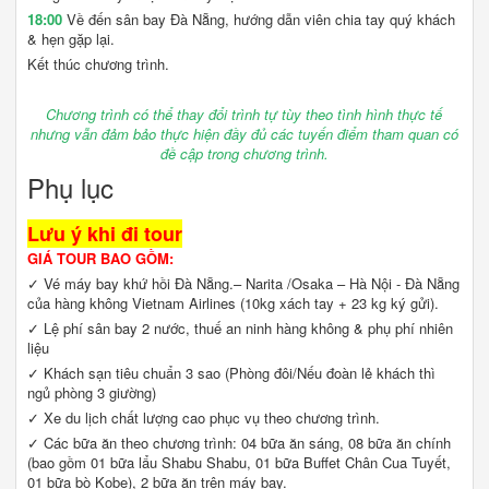
18:00
Về đến sân bay Đà Nẵng, hướng dẫn viên chia tay quý khách
& hẹn gặp lại.
Kết thúc chương trình.
Chương trình có thể thay đổi trình tự tùy theo tình hình thực tế
nhưng vẫn đảm bảo thực hiện đầy đủ các tuyến điểm tham quan có
đề cập trong chương trình.
Phụ lục
Lưu ý khi đi tour
GIÁ TOUR BAO GỒM:
✓ Vé máy bay khứ hồi Đà Nẵng.– Narita /Osaka – Hà Nội - Đà Nẵng
của hàng không Vietnam Airlines (10kg xách tay + 23 kg ký gửi).
✓ Lệ phí sân bay 2 nước, thuế an ninh hàng không & phụ phí nhiên
liệu
✓ Khách sạn tiêu chuẩn 3 sao (Phòng đôi/Nếu đoàn lẻ khách thì
ngủ phòng 3 giường)
✓ Xe du lịch chất lượng cao phục vụ theo chương trình.
✓ Các bữa ăn theo chương trình: 04 bữa ăn sáng, 08 bữa ăn chính
(bao gồm 01 bữa lẩu Shabu Shabu, 01 bữa Buffet Chân Cua Tuyết,
01 bữa bò Kobe), 2 bữa ăn trên máy bay.