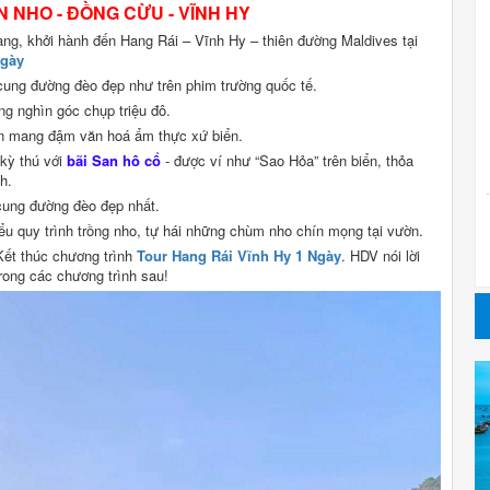
N NHO - ĐỒNG CỪU - VĨNH HY
g, khởi hành đến Hang Rái – Vĩnh Hy – thiên đường Maldives tại
Ngày
cung đường đèo đẹp như trên phim trường quốc tế.
ng nghìn góc chụp triệu đô.
gon mang đậm văn hoá ẩm thực xứ biển.
kỳ thú với
bãi San hô cổ
- được ví như “Sao Hỏa” trên biển, thỏa
h.
 cung đường đèo đẹp nhất.
iểu quy trình trồng nho, tự hái những chùm nho chín mọng tại vườn.
Kết thúc chương trình
Tour Hang Rái Vĩnh Hy 1 Ngày
. HDV nói lời
rong các chương trình sau!
I
NỔI
T
BẬT