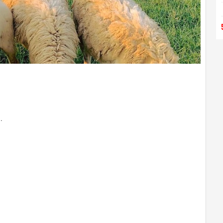
1 Ngày
LETNT1
đ
500.000
hêm
Xem thêm
…