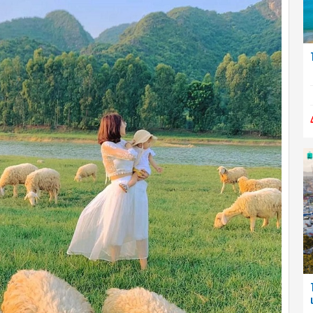
 Gói
Tour 3 Đảo Nha Trang Bằng Cano giá rẻ chỉ từ 480K
1 Ngày
đ
480.000
hêm
Xem thêm
I
NỔI
T
BẬT
Tour City Nha Trang 1 Ngày - Chất lượng cao - Giá
ưu đãi