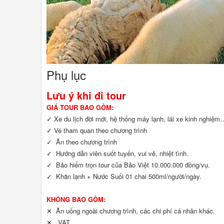
1 Ngày
NT2
đ
800.000
Xem t
Phụ lục
Lưu ý khi đi tour
GIÁ TOUR BAO GỒM:
✓ Xe du lịch đời mới, hệ thống máy lạnh, lái xe kinh nghiệm
✓ Vé tham quan theo chương trình
✓ Ăn theo chương trình
✓ Hướng dẫn viên suốt tuyến, vui vẻ, nhiệt tình.
✓ Bảo hiểm trọn tour của Bảo Việt 10.000.000 đồng/vụ.
✓ Khăn lạnh + Nước Suối 01 chai 500ml/người/ngày.
KHÔNG BAO GỒM:
✕ Ăn uống ngoài chương trình, các chi phí cá nhân khác.
✕ VAT.