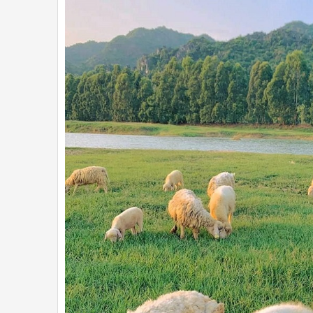
Tour 3 Đảo HÒN TẰM Nha Trang Bằng Cano Trọn
Giá Rẻ
1 Ngày
đ
650.000
Xem t
NỔ
BẬ
Tour Đảo Hòn Tằm Nha Trang 1 ngày