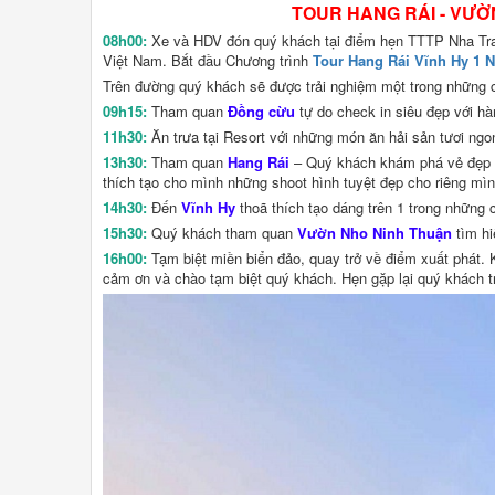
TOUR HANG RÁI - VƯỜ
08h00:
Xe và HDV đón quý khách tại điểm hẹn TTTP Nha Tran
Việt Nam. Bắt đầu Chương trình
Tour Hang Rái Vĩnh Hy 1 
Trên đường quý khách sẽ được trải nghiệm một trong những 
09h15:
Tham quan
Đồng cừu
tự do check in siêu đẹp với hà
11h30:
Ăn trưa tại Resort với những món ăn hải sản tươi n
13h30:
Tham quan
Hang Rái
– Quý khách khám phá vẻ đẹp 
thích tạo cho mình những shoot hình tuyệt đẹp cho riêng mìn
14h30:
Đến
Vĩnh Hy
thoã thích tạo dáng trên 1 trong những
15h30:
Quý khách tham quan
Vườn Nho Ninh Thuận
tìm h
16h00:
Tạm biệt miền biển đảo, quay trở về điểm xuất phát. 
cảm ơn và chào tạm biệt quý khách. Hẹn gặp lại quý khách t
NỔ
BẬ