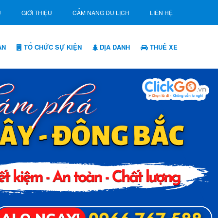
Ủ
GIỚI THIỆU
CẨM NANG DU LỊCH
LIÊN HỆ
ẠN
TỔ CHỨC SỰ KIỆN
ĐỊA DANH
THUÊ XE