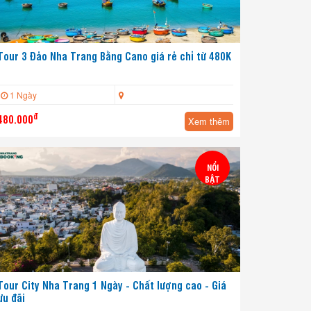
Tour Điệp Sơn Dốc Lết 1 Ngày giá rẻ
1 Ngày
Khánh Hoà
726.000
660.000đ
Xem thêm