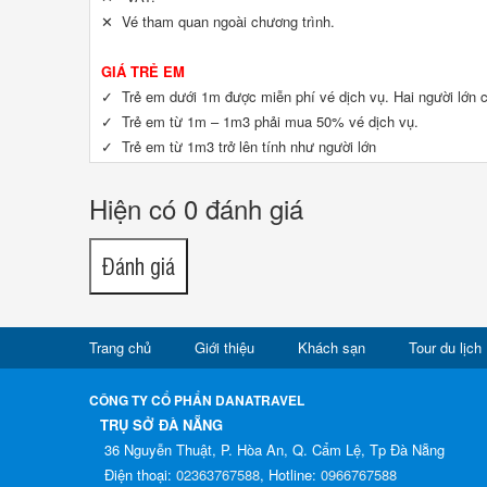
✕ Vé tham quan ngoài chương trình.
GIÁ TRẺ EM
✓ Trẻ em dưới 1m được miễn phí vé dịch vụ. Hai người lớn c
✓ Trẻ em từ 1m – 1m3 phải mua 50% vé dịch vụ.
✓ Trẻ em từ 1m3 trở lên tính như người lớn
Hiện có 0 đánh giá
Đánh giá
Trang chủ
Giới thiệu
Khách sạn
Tour du lịch
CÔNG TY CỔ PHẨN DANATRAVEL
TRỤ SỞ ĐÀ NẴNG
36 Nguyễn Thuật, P. Hòa An, Q. Cẩm Lệ, Tp Đà Nẵng
Điện thoại:
02363767588
, Hotline:
0966767588