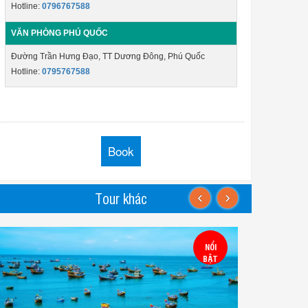
Hotline:
0796767588
VĂN PHÒNG PHÚ QUỐC
Đường Trần Hưng Đạo, TT Dương Đông, Phú Quốc
Hotline:
0795767588
Book
‹
›
Tour khác
KHUYẾN
NỔI
MÃI
BẬT