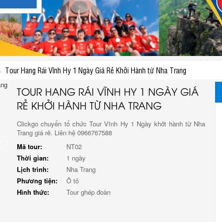
Tour Hang Rái Vĩnh Hy 1 Ngày Giá Rẻ Khởi Hành từ Nha Trang
TOUR HANG RÁI VĨNH HY 1 NGÀY GIÁ
RẺ KHỞI HÀNH TỪ NHA TRANG
Clickgo chuyển tổ chức Tour Vĩnh Hy 1 Ngày khởi hành từ Nha
Trang giá rẻ. Liên hệ 0966767588
Mã tour:
NT02
Thời gian:
1 ngày
Lịch trình:
Nha Trang
Phương tiện:
Ô tô
Hình thức:
Tour ghép đoàn