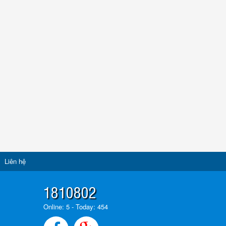
Liên hệ
1810802
Online: 5 - Today: 454