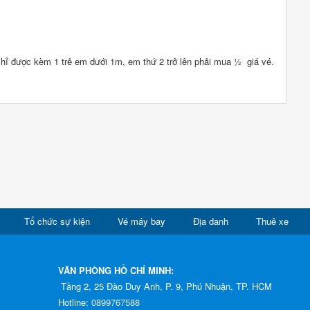
hỉ được kèm 1 trẻ em dưới 1m, em thứ 2 trở lên phải mua ½ giá vé.
Tổ chức sự kiện
Vé máy bay
Địa danh
Thuê xe
VĂN PHÒNG HỒ CHÍ MINH:
Tầng 2, 25 Đào Duy Anh, P. 9, Phú Nhuận, TP. HCM
Hotline:
0899767588